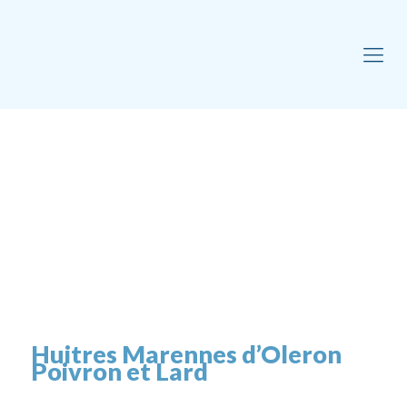
Huitres Marennes d’Oleron
Poivron et Lard