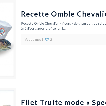
Recette Omble Chevalie
Recette Omble Chevalier « fleurs » de thym et gros sel au 
à réaliser ….pour profiter un
[…]
Vous aimez ?
2
Filet Truite mode « Sp