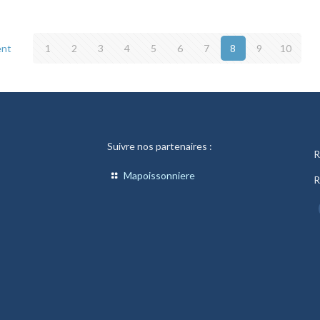
ent
1
2
3
4
5
6
7
8
9
10
Suivre nos partenaires :
R
Mapoissonniere
R